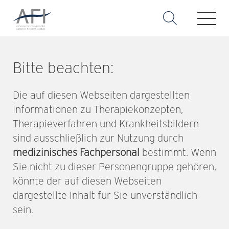
Bitte beachten:
Die auf diesen Webseiten dargestellten
Informationen zu Therapiekonzepten,
Lipoprotein(a)-Hyperlipoproteinämie
Therapieverfahren und Krankheitsbildern
sind ausschließlich zur Nutzung durch
Lipoprotein(a) - kurz Lp(a) - ist ein besonderes LDL-
medizinisches Fachpersonal
bestimmt. Wenn
Partikel, dessen Apolipoprotein B (apoB) kovalent mit
Sie nicht zu dieser Personengruppe gehören,
Apolipoprotein(a) (apo[a]) verbunden ist. Apo(a) ist ein
sehr polymorphes Protein und besteht aus komplexen
könnte der auf diesen Webseiten
Untereinheiten, den “Kringles”, die wiederum in der
dargestellte Inhalt für Sie unverständlich
Anzahl stark variieren können. Dadurch entstehen viele
sein.
sogenannte Isoformen.